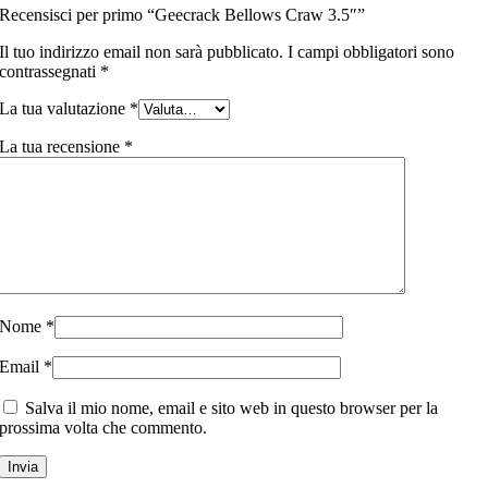
Recensisci per primo “Geecrack Bellows Craw 3.5″”
Il tuo indirizzo email non sarà pubblicato.
I campi obbligatori sono
contrassegnati
*
La tua valutazione
*
La tua recensione
*
Nome
*
Email
*
Salva il mio nome, email e sito web in questo browser per la
prossima volta che commento.