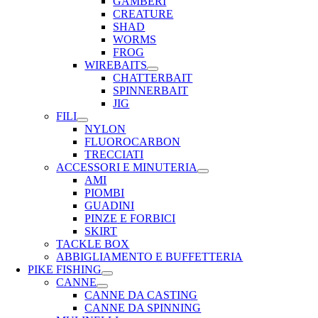
GAMBERI
CREATURE
SHAD
WORMS
FROG
WIREBAITS
CHATTERBAIT
SPINNERBAIT
JIG
FILI
NYLON
FLUOROCARBON
TRECCIATI
ACCESSORI E MINUTERIA
AMI
PIOMBI
GUADINI
PINZE E FORBICI
SKIRT
TACKLE BOX
ABBIGLIAMENTO E BUFFETTERIA
PIKE FISHING
CANNE
CANNE DA CASTING
CANNE DA SPINNING