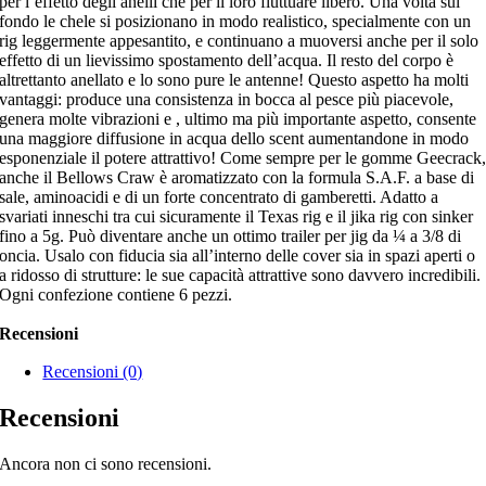
per l’effetto degli anelli che per il loro fluttuare libero. Una volta sul
fondo le chele si posizionano in modo realistico, specialmente con un
rig leggermente appesantito, e continuano a muoversi anche per il solo
effetto di un lievissimo spostamento dell’acqua. Il resto del corpo è
altrettanto anellato e lo sono pure le antenne! Questo aspetto ha molti
vantaggi: produce una consistenza in bocca al pesce più piacevole,
genera molte vibrazioni e , ultimo ma più importante aspetto, consente
una maggiore diffusione in acqua dello scent aumentandone in modo
esponenziale il potere attrattivo! Come sempre per le gomme Geecrack
anche il Bellows Craw è aromatizzato con la formula S.A.F. a base di
sale, aminoacidi e di un forte concentrato di gamberetti. Adatto a
svariati inneschi tra cui sicuramente il Texas rig e il jika rig con sinker
fino a 5g. Può diventare anche un ottimo trailer per jig da ¼ a 3/8 di
oncia. Usalo con fiducia sia all’interno delle cover sia in spazi aperti o
a ridosso di strutture: le sue capacità attrattive sono davvero incredibili.
Ogni confezione contiene 6 pezzi.
Recensioni
Recensioni (0)
Recensioni
Ancora non ci sono recensioni.