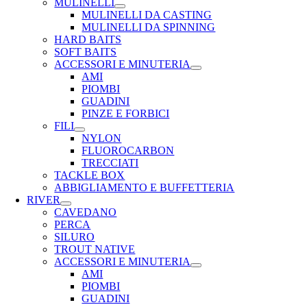
MULINELLI
MULINELLI DA CASTING
MULINELLI DA SPINNING
HARD BAITS
SOFT BAITS
ACCESSORI E MINUTERIA
AMI
PIOMBI
GUADINI
PINZE E FORBICI
FILI
NYLON
FLUOROCARBON
TRECCIATI
TACKLE BOX
ABBIGLIAMENTO E BUFFETTERIA
RIVER
CAVEDANO
PERCA
SILURO
TROUT NATIVE
ACCESSORI E MINUTERIA
AMI
PIOMBI
GUADINI