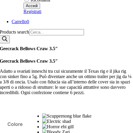
Registrati
Carrello
0
Products search
Geecrack Bellows Craw 3.5″
Geecrack Bellows Craw 3.5″
Adatto a svariati inneschi tra cui sicuramente il Texas rig e il jika rig
con sinker fino a 5g. Può diventare anche un ottimo trailer per jig da ¼
a 3/8 di oncia. Usalo con fiducia sia all’interno delle cover sia in spazi
aperti o a ridosso di strutture: le sue capacità attrattive sono davvero
incredibili. Ogni confezione contiene 6 pezzi.
Colore