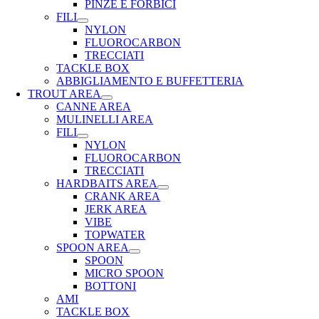
PINZE E FORBICI
FILI
NYLON
FLUOROCARBON
TRECCIATI
TACKLE BOX
ABBIGLIAMENTO E BUFFETTERIA
TROUT AREA
CANNE AREA
MULINELLI AREA
FILI
NYLON
FLUOROCARBON
TRECCIATI
HARDBAITS AREA
CRANK AREA
JERK AREA
VIBE
TOPWATER
SPOON AREA
SPOON
MICRO SPOON
BOTTONI
AMI
TACKLE BOX