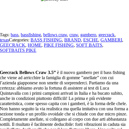
Tags:
bass
,
bassfishing
,
bellows craw
,
craw
,
gambero
,
geecrack
,
texas
Categories:
BASS FISHING
,
BRAND
,
ESCHE
,
GAMBERI
,
GEECRACK
,
HOME
,
PIKE FISHING
,
SOFT BAITS
,
SOFTBAITS PIKE
Geecrack Bellows Craw 3.5”
è il nuovo gambero per il bass fishing
che viene ad arricchire la famiglia di gomme ”anellate” con cui
l’azienda giapponese non smette di sorprenderci. Partiamo da una
certezza: abbiamo avuto la fortuna di assistere ai test di Luca
Quintavalla con i primi campioni arrivati in Italia e ha bucato subito,
anche in condizioni piuttosto difficili! La prima e più evidente
caratteristica, come spesso capita con i gamberi, è la forma delle chele.
Non hanno seguito la via realistica ma quella imitativa con una forma a
sezione tonda e un profilo ovoidale che si chiude con due micro pinze.
Completamente anellate, si collegano al corpo con due arti abbastanza
sottili. Il risultato è facilmente deducibile: forti vibrazioni in caduta sia