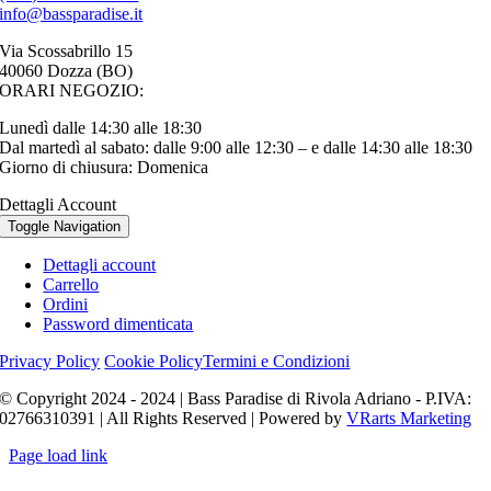
info@bassparadise.it
Via Scossabrillo 15
40060 Dozza (BO)
ORARI NEGOZIO:
Lunedì dalle 14:30 alle 18:30
Dal martedì al sabato: dalle 9:00 alle 12:30 – e dalle 14:30 alle 18:30
Giorno di chiusura: Domenica
Dettagli Account
Toggle Navigation
Dettagli account
Carrello
Ordini
Password dimenticata
Privacy Policy
Cookie Policy
Termini e Condizioni
© Copyright 2024 - 2024 | Bass Paradise di Rivola Adriano - P.IVA:
02766310391 | All Rights Reserved | Powered by
VRarts Marketing
Page load link