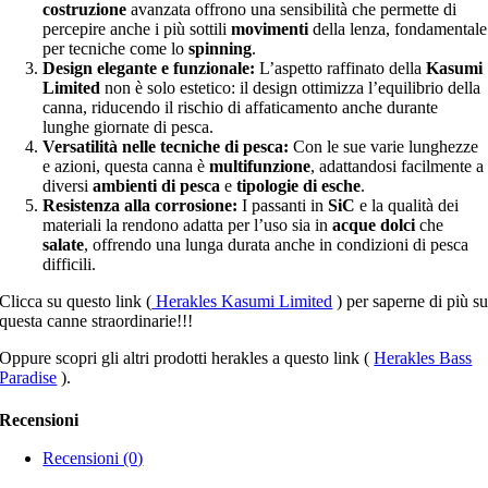
costruzione
avanzata offrono una sensibilità che permette di
percepire anche i più sottili
movimenti
della lenza, fondamentale
per tecniche come lo
spinning
.
Design elegante e funzionale:
L’aspetto raffinato della
Kasumi
Limited
non è solo estetico: il design ottimizza l’equilibrio della
canna, riducendo il rischio di affaticamento anche durante
lunghe giornate di pesca.
Versatilità nelle tecniche di pesca:
Con le sue varie lunghezze
e azioni, questa canna è
multifunzione
, adattandosi facilmente a
diversi
ambienti di pesca
e
tipologie di esche
.
Resistenza alla corrosione:
I passanti in
SiC
e la qualità dei
materiali la rendono adatta per l’uso sia in
acque dolci
che
salate
, offrendo una lunga durata anche in condizioni di pesca
difficili.
Clicca su questo link (
Herakles Kasumi Limited
) per saperne di più s
questa canne straordinarie!!!
Oppure scopri gli altri prodotti herakles a questo link (
Herakles Bass
Paradise
).
Recensioni
Recensioni (0)