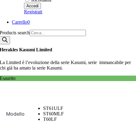
Registrati
Carrello
0
Products search
Herakles Kasumi Limited
La Limited è l’evoluzione della serie Kasumi, serie immancabile per
chi già ha amato la serie Kasumi.
Esaurito
ST61ULF
Modello
ST60MLF
T60LF