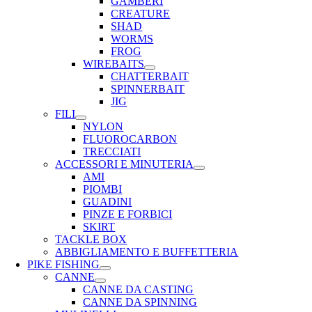
GAMBERI
CREATURE
SHAD
WORMS
FROG
WIREBAITS
CHATTERBAIT
SPINNERBAIT
JIG
FILI
NYLON
FLUOROCARBON
TRECCIATI
ACCESSORI E MINUTERIA
AMI
PIOMBI
GUADINI
PINZE E FORBICI
SKIRT
TACKLE BOX
ABBIGLIAMENTO E BUFFETTERIA
PIKE FISHING
CANNE
CANNE DA CASTING
CANNE DA SPINNING