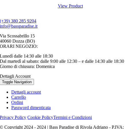
View Product
(+39) 380 285 9204
info@bassparadise.it
Via Scossabrillo 15
40060 Dozza (BO)
ORARI NEGOZIO:
Lunedì dalle 14:30 alle 18:30
Dal martedì al sabato: dalle 9:00 alle 12:30 – e dalle 14:30 alle 18:30
Giorno di chiusura: Domenica
Dettagli Account
Toggle Navigation
Dettagli account
Carrello
Ordini
Password dimenticata
Privacy Policy
Cookie Policy
Termini e Condizioni
© Copyright 2024 - 2024 | Bass Paradise di Rivola Adriano - P.IVA: