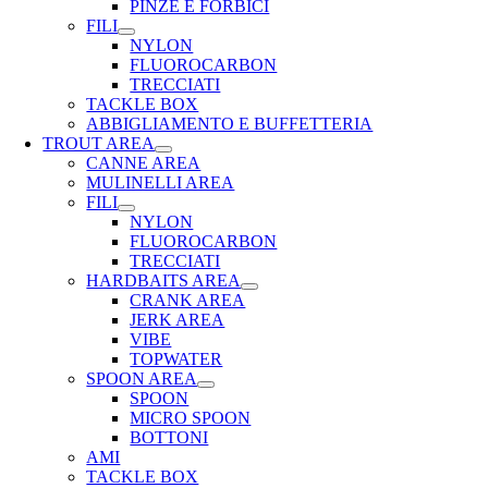
PINZE E FORBICI
FILI
NYLON
FLUOROCARBON
TRECCIATI
TACKLE BOX
ABBIGLIAMENTO E BUFFETTERIA
TROUT AREA
CANNE AREA
MULINELLI AREA
FILI
NYLON
FLUOROCARBON
TRECCIATI
HARDBAITS AREA
CRANK AREA
JERK AREA
VIBE
TOPWATER
SPOON AREA
SPOON
MICRO SPOON
BOTTONI
AMI
TACKLE BOX