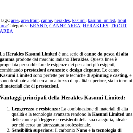
Tags:
area
,
area trout
,
canne
,
herakles
,
kasumi
,
kasumi limited
,
trout
area
Categories:
BRAND
,
CANNE AREA
,
HERAKLES
,
TROUT
AREA
La
Herakles Kasumi Limited
è una serie di
canne da pesca di alta
gamma
prodotte dal marchio italiano
Herakles
. Questa linea è
progettata per soddisfare le esigenze dei pescatori più esigenti,
combinando
prestazioni avanzate
e
design elegante
. Le canne
Kasumi Limited
sono perfette per le tecniche di
spinning
e
casting
, e
sono destinate a chi cerca un attrezzo di qualità superiore, sia in termini
di
materiali
che di
prestazioni
.
Vantaggi principali della Herakles Kasumi Limited:
Leggerezza e resistenza:
La combinazione di materiali di alta
qualità e la tecnologia avanzata rendono la
Kasumi Limited
una
delle canne più
leggere
e
resistenti
della sua categoria, ideale
per chi cerca un’attrezzatura professionale.
Sensibilità superiore:
Il carbonio
Nano
e la
tecnologia di