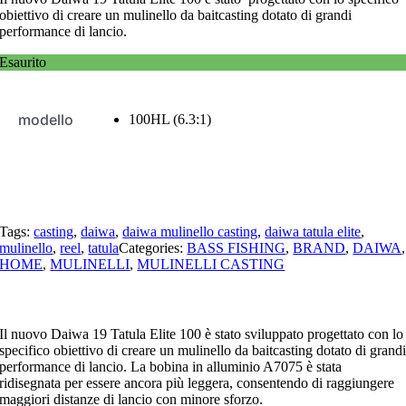
obiettivo di creare un mulinello da baitcasting dotato di grandi
performance di lancio.
Esaurito
modello
100HL (6.3:1)
Tags:
casting
,
daiwa
,
daiwa mulinello casting
,
daiwa tatula elite
,
mulinello
,
reel
,
tatula
Categories:
BASS FISHING
,
BRAND
,
DAIWA
,
HOME
,
MULINELLI
,
MULINELLI CASTING
Il nuovo Daiwa 19 Tatula Elite 100 è stato sviluppato progettato con lo
specifico obiettivo di creare un mulinello da baitcasting dotato di grand
performance di lancio. La bobina in alluminio A7075 è stata
ridisegnata per essere ancora più leggera, consentendo di raggiungere
maggiori distanze di lancio con minore sforzo.