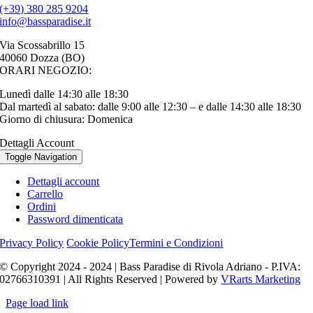
(+39) 380 285 9204
info@bassparadise.it
Via Scossabrillo 15
40060 Dozza (BO)
ORARI NEGOZIO:
Lunedì dalle 14:30 alle 18:30
Dal martedì al sabato: dalle 9:00 alle 12:30 – e dalle 14:30 alle 18:30
Giorno di chiusura: Domenica
Dettagli Account
Toggle Navigation
Dettagli account
Carrello
Ordini
Password dimenticata
Privacy Policy
Cookie Policy
Termini e Condizioni
© Copyright 2024 - 2024 | Bass Paradise di Rivola Adriano - P.IVA:
02766310391 | All Rights Reserved | Powered by
VRarts Marketing
Page load link