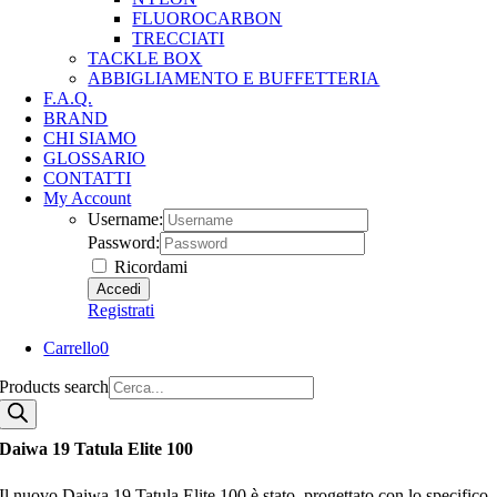
FLUOROCARBON
TRECCIATI
TACKLE BOX
ABBIGLIAMENTO E BUFFETTERIA
F.A.Q.
BRAND
CHI SIAMO
GLOSSARIO
CONTATTI
My Account
Username:
Password:
Ricordami
Registrati
Carrello
0
Products search
Daiwa 19 Tatula Elite 100
Il nuovo Daiwa 19 Tatula Elite 100 è stato progettato con lo specifico