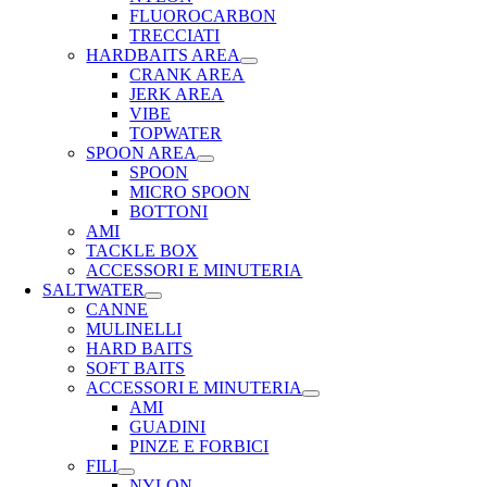
FLUOROCARBON
TRECCIATI
HARDBAITS AREA
CRANK AREA
JERK AREA
VIBE
TOPWATER
SPOON AREA
SPOON
MICRO SPOON
BOTTONI
AMI
TACKLE BOX
ACCESSORI E MINUTERIA
SALTWATER
CANNE
MULINELLI
HARD BAITS
SOFT BAITS
ACCESSORI E MINUTERIA
AMI
GUADINI
PINZE E FORBICI
FILI
NYLON