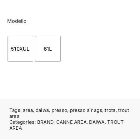
SALTWATER
Modello
F.A.Q.
510XUL
61L
BRAND
CHI SIAMO
GLOSSARIO
Tags:
area
,
daiwa
,
presso
,
presso air ags
,
trota
,
trout
area
CONTATTI
Categories:
BRAND
,
CANNE AREA
,
DAIWA
,
TROUT
AREA