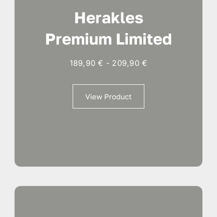
Herakles
Premium Limited
Fascia
189,90
€
-
209,90
€
di
prezzo:
View Product
da
189,90 €
a
209,90 €