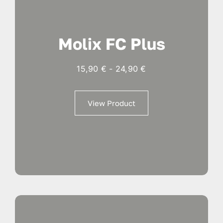
Molix FC Plus
Fascia
15,90
€
-
24,90
€
di
prezzo:
View Product
da
15,90 €
a
24,90 €