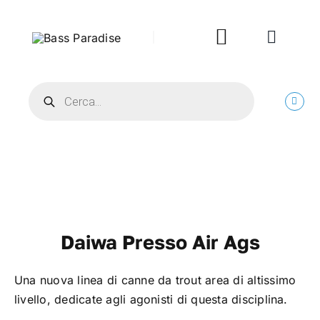
Salta
al
Toggle
contenuto
Navigatio
HOME
Products
search
PROMO
BASSFISHING
PIKE FISHING
Daiwa Presso Air Ags
RIVER
Una nuova linea di canne da trout area di altissimo
livello, dedicate agli agonisti di questa disciplina.
TROUT AREA