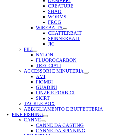
GAMBERI
CREATURE
SHAD
WORMS
FROG
WIREBAITS
CHATTERBAIT
SPINNERBAIT
JIG
FILI
NYLON
FLUOROCARBON
TRECCIATI
ACCESSORI E MINUTERIA
AMI
PIOMBI
GUADINI
PINZE E FORBICI
SKIRT
TACKLE BOX
ABBIGLIAMENTO E BUFFETTERIA
PIKE FISHING
CANNE
CANNE DA CASTING
CANNE DA SPINNING