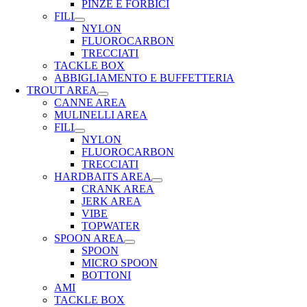
PINZE E FORBICI
FILI
NYLON
FLUOROCARBON
TRECCIATI
TACKLE BOX
ABBIGLIAMENTO E BUFFETTERIA
TROUT AREA
CANNE AREA
MULINELLI AREA
FILI
NYLON
FLUOROCARBON
TRECCIATI
HARDBAITS AREA
CRANK AREA
JERK AREA
VIBE
TOPWATER
SPOON AREA
SPOON
MICRO SPOON
BOTTONI
AMI
TACKLE BOX