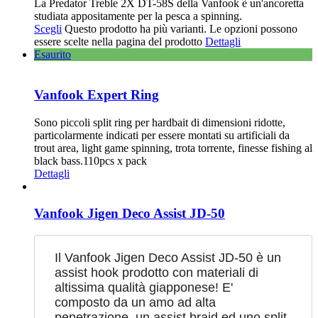
La Predator Treble 2X DT-58S della Vanfook è un'ancoretta
studiata appositamente per la pesca a spinning.
Scegli
Questo prodotto ha più varianti. Le opzioni possono
essere scelte nella pagina del prodotto
Dettagli
Esaurito
Vanfook Expert Ring
Sono piccoli split ring per hardbait di dimensioni ridotte,
particolarmente indicati per essere montati su artificiali da
trout area, light game spinning, trota torrente, finesse fishing al
black bass.110pcs x pack
Dettagli
Vanfook Jigen Deco Assist JD-50
Il Vanfook Jigen Deco Assist JD-50 è un
assist hook prodotto con materiali di
altissima qualità giapponese! E'
composto da un amo ad alta
penetrazione, un assist braid ed uno split