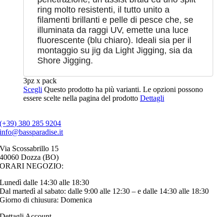
ring molto resistenti, il tutto unito a
filamenti brillanti e pelle di pesce che, se
illuminata da raggi UV, emette una luce
fluorescente (blu chiaro). Ideali sia per il
montaggio su jig da Light Jigging, sia da
Shore Jigging.
3pz x pack
Scegli
Questo prodotto ha più varianti. Le opzioni possono
essere scelte nella pagina del prodotto
Dettagli
(+39) 380 285 9204
info@bassparadise.it
Via Scossabrillo 15
40060 Dozza (BO)
ORARI NEGOZIO:
Lunedì dalle 14:30 alle 18:30
Dal martedì al sabato: dalle 9:00 alle 12:30 – e dalle 14:30 alle 18:30
Giorno di chiusura: Domenica
Dettagli Account