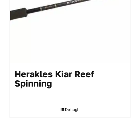
nella
pagina
del
prodotto
Herakles Kiar Reef
Spinning
Dettagli