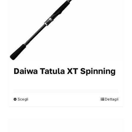
Daiwa Tatula XT Spinning
Scegli
Dettagli
Questo
prodotto
ha
più
varianti.