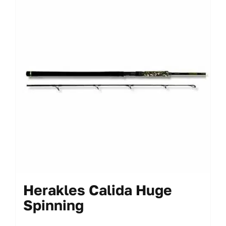
Le
opzioni
possono
essere
scelte
nella
pagina
del
prodotto
Herakles Calida Huge
Spinning