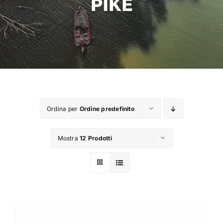
PIKE
TROUT AREA
SALTWATER
F.A.Q.
Ordina per
Ordine predefinito
BRAND
Mostra
12 Prodotti
CHI SIAMO
GLOSSARIO
CONTATTI