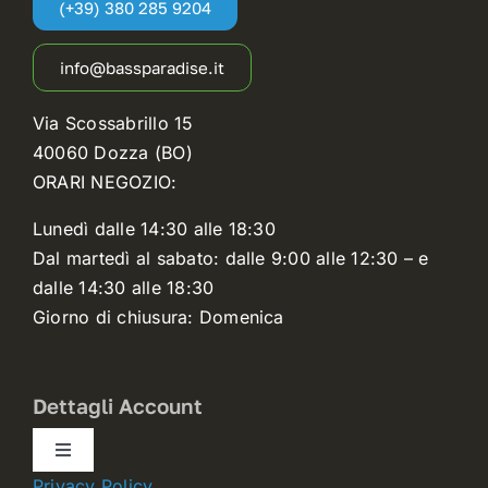
(+39) 380 285 9204
info@bassparadise.it
Via Scossabrillo 15
40060 Dozza (BO)
ORARI NEGOZIO:
Lunedì dalle 14:30 alle 18:30
Dal martedì al sabato: dalle 9:00 alle 12:30 – e
dalle 14:30 alle 18:30
Giorno di chiusura: Domenica
Dettagli Account
Toggle
Navigation
Privacy Policy