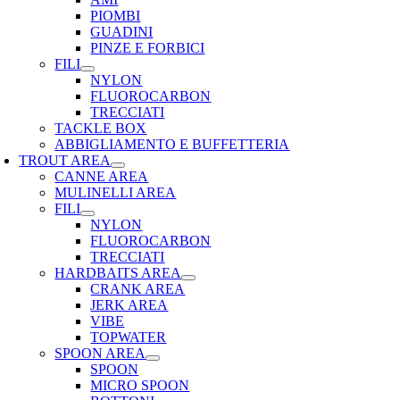
PIOMBI
GUADINI
PINZE E FORBICI
FILI
NYLON
FLUOROCARBON
TRECCIATI
TACKLE BOX
ABBIGLIAMENTO E BUFFETTERIA
TROUT AREA
CANNE AREA
MULINELLI AREA
FILI
NYLON
FLUOROCARBON
TRECCIATI
HARDBAITS AREA
CRANK AREA
JERK AREA
VIBE
TOPWATER
SPOON AREA
SPOON
MICRO SPOON