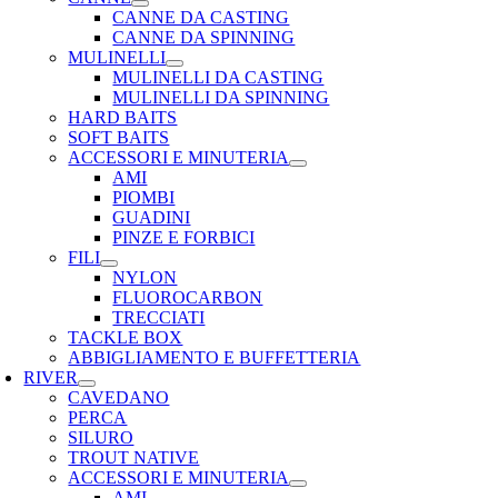
CANNE DA CASTING
CANNE DA SPINNING
MULINELLI
MULINELLI DA CASTING
MULINELLI DA SPINNING
HARD BAITS
SOFT BAITS
ACCESSORI E MINUTERIA
AMI
PIOMBI
GUADINI
PINZE E FORBICI
FILI
NYLON
FLUOROCARBON
TRECCIATI
TACKLE BOX
ABBIGLIAMENTO E BUFFETTERIA
RIVER
CAVEDANO
PERCA
SILURO
TROUT NATIVE
ACCESSORI E MINUTERIA
AMI