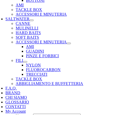
BOTTONI
AMI
TACKLE BOX
ACCESSORI E MINUTERIA
SALTWATER
CANNE
MULINELLI
HARD BAITS
SOFT BAITS
ACCESSORI E MINUTERIA
AMI
GUADINI
PINZE E FORBICI
FILI
NYLON
FLUOROCARBON
TRECCIATI
TACKLE BOX
ABBIGLIAMENTO E BUFFETTERIA
F.A.Q.
BRAND
CHI SIAMO
GLOSSARIO
CONTATTI
My Account