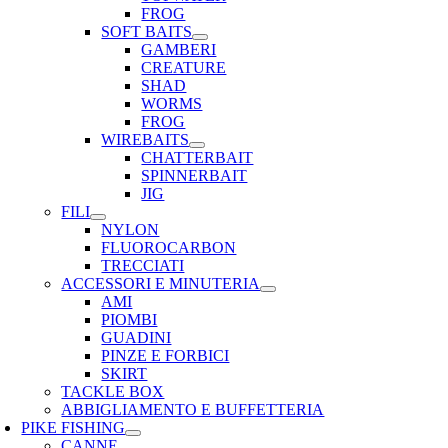
FROG
SOFT BAITS
GAMBERI
CREATURE
SHAD
WORMS
FROG
WIREBAITS
CHATTERBAIT
SPINNERBAIT
JIG
FILI
NYLON
FLUOROCARBON
TRECCIATI
ACCESSORI E MINUTERIA
AMI
PIOMBI
GUADINI
PINZE E FORBICI
SKIRT
TACKLE BOX
ABBIGLIAMENTO E BUFFETTERIA
PIKE FISHING
CANNE