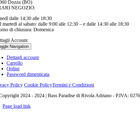
060 Dozza (BO)
RARI NEGOZIO:
nedì dalle 14:30 alle 18:30
 martedì al sabato: dalle 9:00 alle 12:30 – e dalle 14:30 alle 18:30
orno di chiusura: Domenica
ttagli Account
oggle Navigation
Dettagli account
Carrello
Ordini
Password dimenticata
ivacy Policy
Cookie Policy
Termini e Condizioni
Copyright 2024 - 2024 | Bass Paradise di Rivola Adriano - P.IVA: 027
Page load link