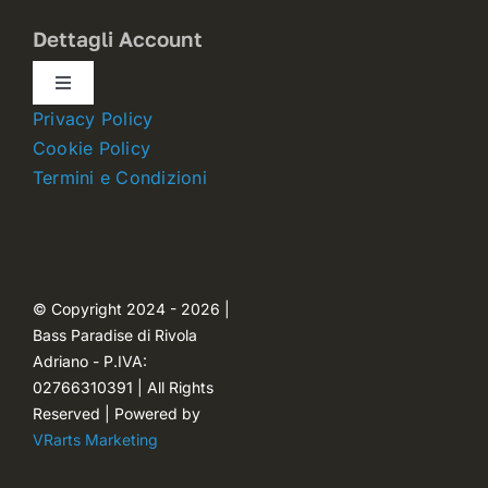
Dettagli Account
Toggle
Navigation
Privacy Policy
Dettagli account
Cookie Policy
Termini e Condizioni
Carrello
Ordini
© Copyright 2024 - 2026 |
Bass Paradise di Rivola
Password dimenticata
Adriano - P.IVA:
02766310391 | All Rights
Reserved | Powered by
VRarts Marketing