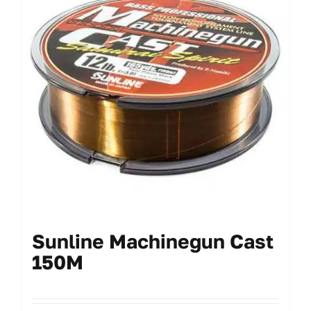
opzioni
possono
essere
scelte
nella
pagina
del
prodotto
Sunline Machinegun Cast
150M