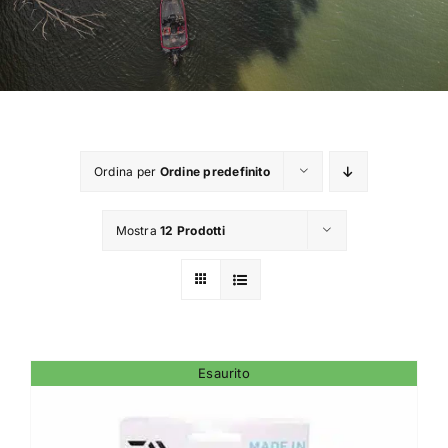
TROUT AREA
SALTWATER
F.A.Q.
Ordina per
Ordine predefinito
BRAND
Mostra
12 Prodotti
CHI SIAMO
GLOSSARIO
Esaurito
CONTATTI