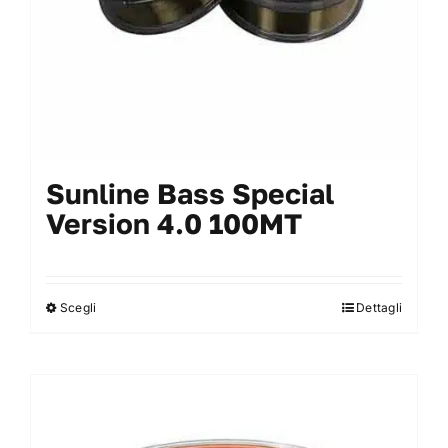
Sunline Bass Special
Version 4.0 100MT
Scegli
Dettagli
Questo
prodotto
ha
più
varianti.
Le