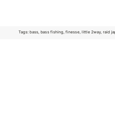
Tags:
bass
,
bass fishing
,
finesse
,
little 2way
,
raid j