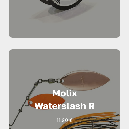
15,90 €
a
24,90 €
Molix
Waterslash R
11,90
€