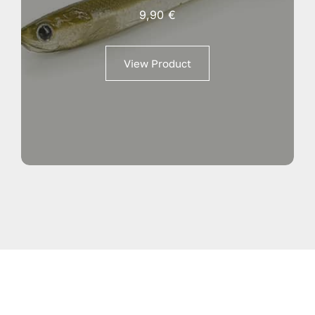
9,90
€
View Product