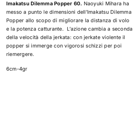
Imakatsu Dilemma Popper 60.
Naoyuki Mihara ha
TROUT AREA
messo a punto le dimensioni dell’Imakatsu Dilemma
Popper allo scopo di migliorare la distanza di volo
e la potenza catturante. L’azione cambia a seconda
SALTWATER
della velocità della jerkata: con jerkate violente il
popper si immerge con vigorosi schizzi per poi
F.A.Q.
riemergere.
6cm-4gr
BRAND
CHI SIAMO
GLOSSARIO
CONTATTI