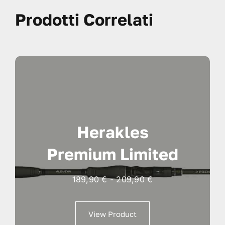
Prodotti Correlati
Herakles
Premium Limited
Fascia
189,90
€
-
209,90
€
di
prezzo:
View Product
da